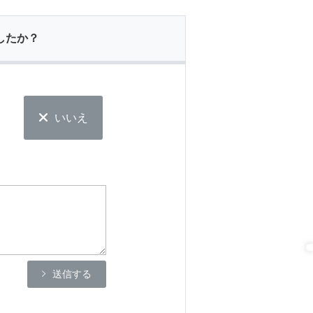
したか？
いいえ
送信する