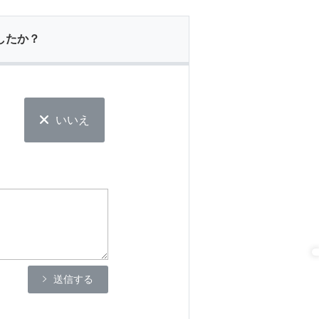
したか？
いいえ
送信する