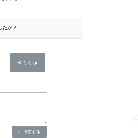
したか？
いいえ
送信する